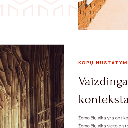
KOPŲ NUSTATYMA
Vaizdinga 
kontekst
Žemaičių alka yra ant ko
Žemaičių alka vietoje st