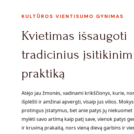
KULTŪROS VIENTISUMO GYNIMAS
Kvietimas išsaugoti
tradicinius įsitikinim
praktiką
Atėjo jau žmonės, vadinami krikščionys, kurie, n
išplėšti ir amžinai apvergti, visaip jus vilios. Mokys
protingus įstatymus, bet anie patys jų niekuomet 
mylėti savo artimą kaip patį save, vienok patys ge
ir kruviną prakaitą, nors vieną dievą garbins ir vie