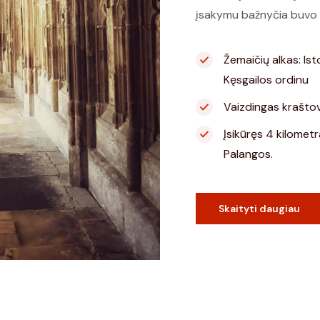
įsakymu bažnyčia buvo p
Žemaičių alkas: Ist
Kęsgailos ordinu
Vaizdingas kraštov
Įsikūręs 4 kilometr
Palangos.
Skaityti daugiau