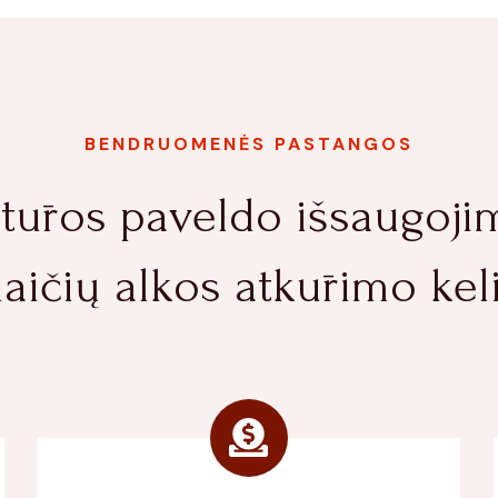
BENDRUOMENĖS PASTANGOS
tūros paveldo išsaugoji
aičių alkos atkūrimo kel