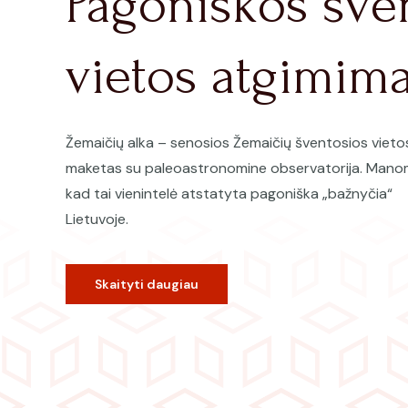
Pagoniškos šve
vietos atgimim
Žemaičių alka – senosios Žemaičių šventosios vieto
maketas su paleoastronomine observatorija. Mano
kad tai vienintelė atstatyta pagoniška „bažnyčia“
Lietuvoje.
Skaityti daugiau