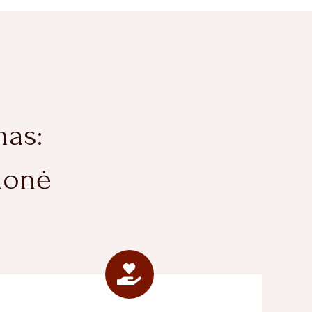
mas:
ionė