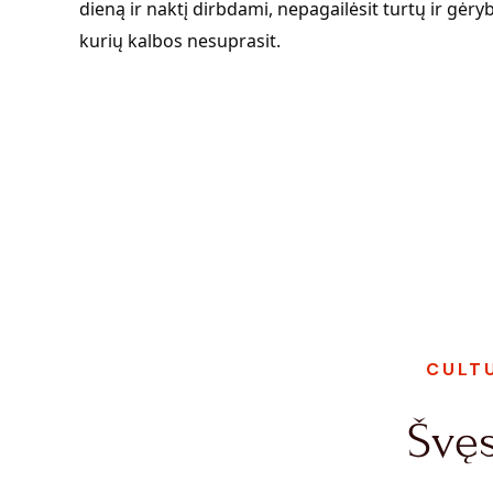
dieną ir naktį dirbdami, nepagailėsit turtų ir gėr
kurių kalbos nesuprasit.
CULT
Švęs