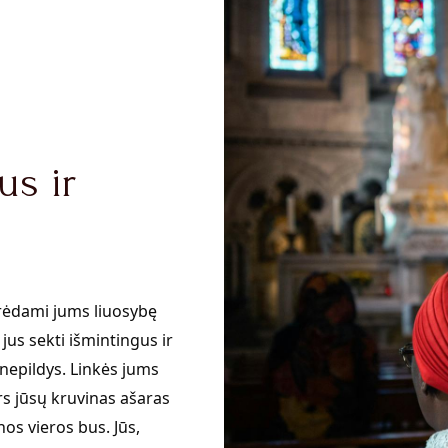
us ir
orėdami jums liuosybę
 jus sekti išmintingus ir
nepildys. Linkės jums
rs jūsų kruvinas ašaras
nos vieros bus. Jūs,