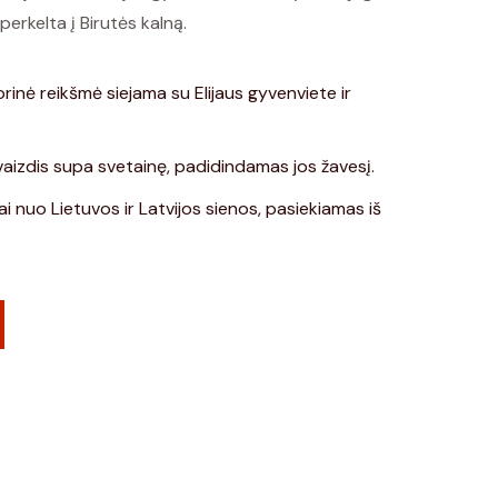
erkelta į Birutės kalną.
orinė reikšmė siejama su Elijaus gyvenviete ir
aizdis supa svetainę, padidindamas jos žavesį.
ai nuo Lietuvos ir Latvijos sienos, pasiekiamas iš